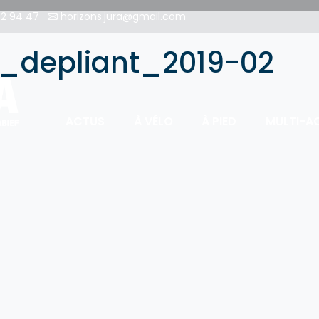
2 94 47
horizons.jura@gmail.com
a_depliant_2019-02
ACTUS
À VÉLO
À PIED
MULTI-AC