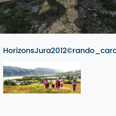
HorizonsJura2012©rando_car