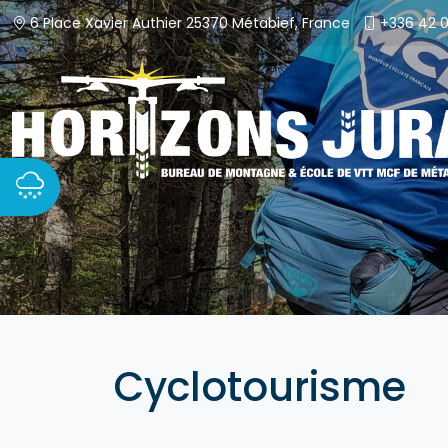
Passer
6 Place Xavier Authier 25370 Métabief, France
+336 42 0
au
contenu
Cyclotourisme