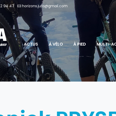
2 94 47
horizons.jura@gmail.com
ACTUS
À VÉLO
À PIED
MULTI-AC