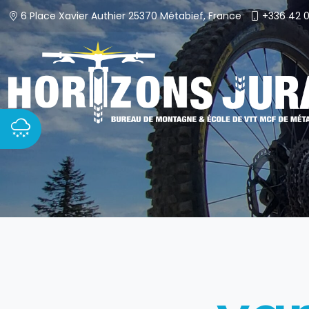
Passer
6 Place Xavier Authier 25370 Métabief, France
+336 42 0
au
contenu