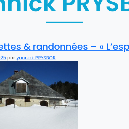
nnick PRYS
ttes & randonnées – « L’espr
025
par
yannick PRYSBOR