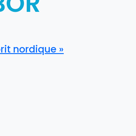
BOR
it nordique »